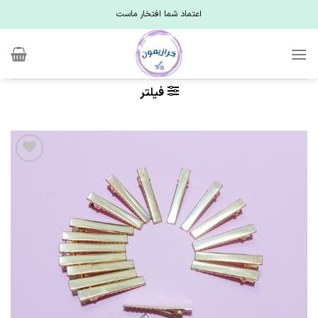
Ski
اعتماد شما افتخار ماست
t
conten
فیلتر
علاقه
مندی
ها