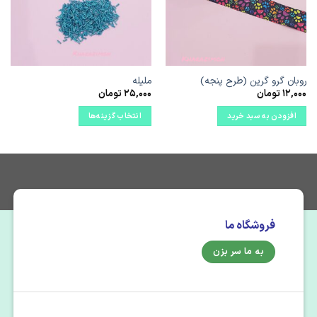
ها
ها
روبان گرو گرین (طرح پنجه)
ملیله
12,000
تومان
25,000
تومان
افزودن به سبد خرید
انتخاب گزینه‌ها
این
محصول
دارای
انواع
مختلفی
می
باشد.
فروشگاه ما
گزینه
ها
به ما سر بزن
ممکن
است
در
صفحه