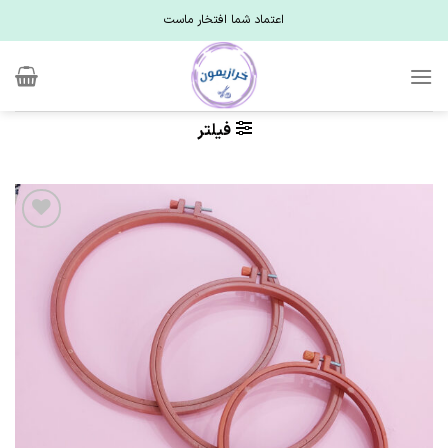
Ski
اعتماد شما افتخار ماست
t
conten
فیلتر
علاقه
مندی
ها