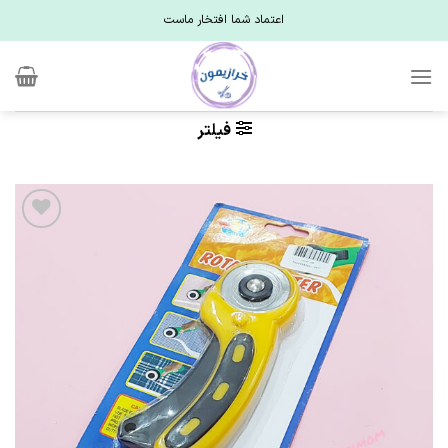
Ski
اعتماد شما افتخار ماست
t
conten
فیلتر
علاقه
مندی
ها