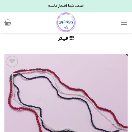
Ski
اعتماد شما افتخار ماست
t
conten
فیلتر
علاقه
مندی
ها