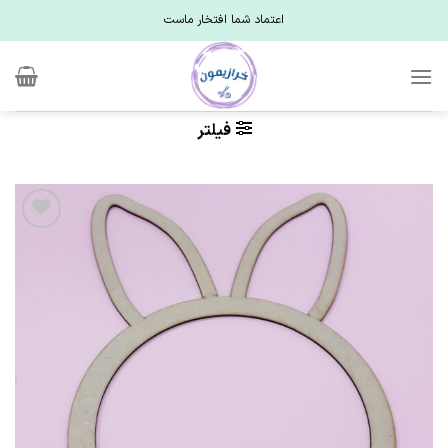
Ski
اعتماد شما افتخار ماست
t
conten
فیلتر
علاقه
مندی
ها