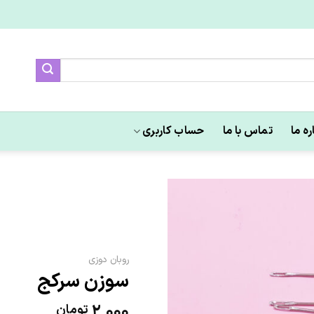
ره ما
تماس با ما
حساب کاربری
علاقه
روبان دوزی
مندی
سوزن سرکج
ها
2,000
تومان