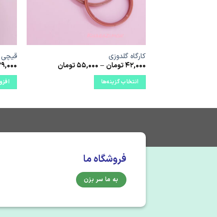
کارگاه گلدوزی
قیچی 
محدوده
42,000
تومان
–
55,000
تومان
29,000
قیمت:
42,000 تومان
انتخاب گزینه‌ها
افزو
تا
55,000 تومان
این
محصول
دارای
انواع
مختلفی
می
فروشگاه ما
باشد.
گزینه
به ما سر بزن
ها
ممکن
است
در