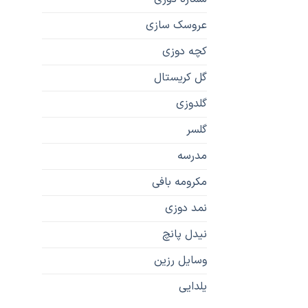
عروسک سازی
کچه دوزی
گل کریستال
گلدوزی
گلسر
مدرسه
مکرومه بافی
نمد دوزی
نیدل پانچ
وسایل رزین
یلدایی