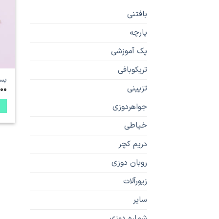
بافتنی
پارچه
پک آموزشی
تریکوبافی
بست
تزیینی
000
جواهردوزی
خیاطی
دریم کچر
روبان دوزی
زیورآلات
سایر
شماره دوزی