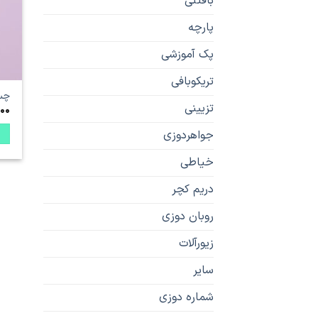
بافتنی
پارچه
پک آموزشی
تریکوبافی
چس
تزیینی
00
جواهردوزی
خیاطی
دریم کچر
روبان دوزی
زیورآلات
سایر
شماره دوزی