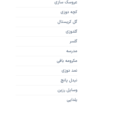
عروسک سازی
کچه دوزی
گل کریستال
گلدوزی
گلسر
مدرسه
مکرومه بافی
نمد دوزی
نیدل پانچ
وسایل رزین
یلدایی