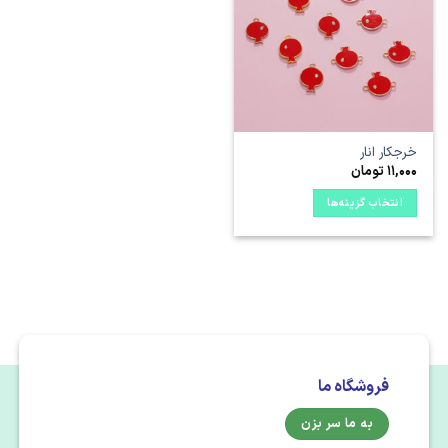
علاقه
مندی
ها
خرجکار انار
11,000
تومان
انتخاب گزینه‌ها
این
محصول
دارای
انواع
مختلفی
می
باشد.
گزینه
فروشگاه ما
ها
ممکن
به ما سر بزن
است