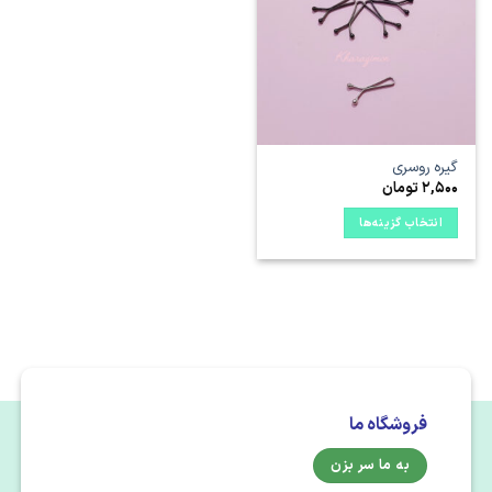
علاقه
مندی
ها
گیره روسری
2,500
تومان
انتخاب گزینه‌ها
این
محصول
دارای
انواع
مختلفی
می
باشد.
گزینه
فروشگاه ما
ها
ممکن
به ما سر بزن
است