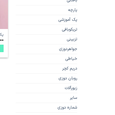
بافتنی
پارچه
پک آموزشی
تریکوبافی
پک 
تزیینی
00
جواهردوزی
خیاطی
دریم کچر
روبان دوزی
زیورآلات
سایر
شماره دوزی