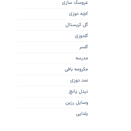
عروسک سازی
کچه دوزی
گل کریستال
گلدوزی
گلسر
مدرسه
مکرومه بافی
نمد دوزی
نیدل پانچ
وسایل رزین
یلدایی