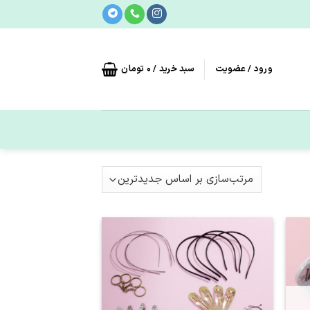
ورود / عضویت
سبد خرید /
0
تومان
اقه
علاقه
دی
مندی
ا
ها