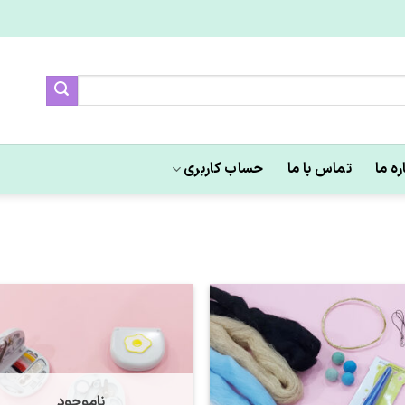
ره ما
تماس با ما
حساب کاربری
علاقه
عل
مندی
من
ها
ه
ناموجود