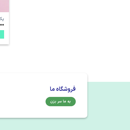
پک 
00
فروشگاه ما
به ما سر بزن