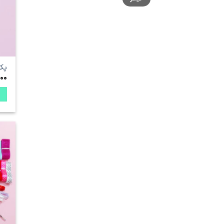
پک
00